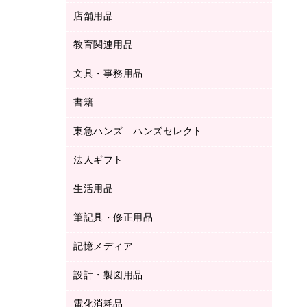
ＬＡＮケーブル
フォルダー
冷蔵庫・キッチン・調理家電
店舗用品
屋外用品
ＯＡクリーナー／エアダスター
フラットファイル
工事関連用品
教育関連用品
カウンター／お会計用品
ＯＡフィルター
リングファイル
サイン・看板用品
ＵＳＢハブ／ＵＳＢアクセサリー
レターファイル
文具・事務用品
教育関連用品
ディスプレイ用品
収納保存用品
書籍
その他文具
レジ・ポリ袋
名刺整理用品
はさみ
店舗運営用品
東急ハンズ ハンズセレクト
パソコンソフト
持ち出しファイル
カッター
紙手提げ袋
板目表紙・綴込表紙
法人ギフト
東急ハンズ
クリップ
陳列什器
統一伝票用ファイル
スティックのり
生活用品
カウネットギフト
ＰＯＰ用品
背幅が伸びるファイル
ステープラー本体
カウネットギフト（食品・飲料）
筆記具・修正用品
その他雑貨
２穴リフィル・２穴インデックス
ステープル針
高島屋
キッチン用品
３０穴リフィル・３０穴インデックス
記憶メディア
シャープペンシル
スプレーのり クリーナー
カウネットギフト
ゴミ袋
Ｚ式ファイル
シャープペンシル用替芯
セロハンテープ
設計・製図用品
ブルーレイディスク
スポーツ・レジャー用品
ホワイトボード用マーカー
テープのり
メディア収納用品
スリッパ・サンダル・シューズ
電化消耗品
設計・製図用品