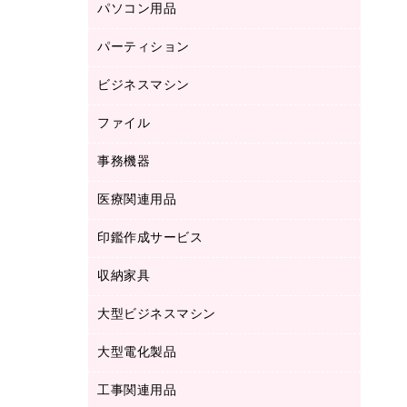
パソコン用品
ノート
防災用品
バインダーノート
養生用品
パーティション
キーボード／テンキー
ルーズリーフ
スマートフォン／モバイル周辺機器
ビジネスマシン
パーティション
伝票
セキュリティ用品
ホワイトボード・黒板
典礼用品
ファイル
インクジェットプリンタ／複合機
ディスプレイモニター
各種用紙
コピー機
ネットワーク／ＬＡＮアクセサリー
事務機器
その他ファイル
封筒
スキャナー
ネットワーク／ＬＡＮ機器
カードケース
医療関連用品
シュレッダ
帳簿
デジタルカメラ
パソコンアクセサリー
クリップボード
タイムカード
慶弔用品
ファクシミリ
印鑑作成サービス
介護用品
パソコンバッグ／収納用品
クリヤーブック（固定式）
タイムレコーダー
粘着メモ
プロジェクタ
使い捨て手袋
パソコン周辺機器
クリヤーブック（差替式）
収納家具
印鑑作成サービス
ラミネータ
額縁
メモリーカード
保健用品
マウス
クリヤーホルダー
ラミネートフィルム
大型ビジネスマシン
その他収納
レーザープリンタ／複合機
医療関連用品
マウスパッド
コンピュータ用ファイル
レーザーポインター
ロッカー・下駄箱
電話機
感染症対策用品
大型電化製品
プリンタ
各種ケーブル
パイプ式ファイル
大型シュレッダー（共配）
保管庫・書庫
ＵＳＢメモリ
感染症対策用品（食品・飲料・食添製
ＨＤＤ／ＳＳＤ
ファイルボックス
工事関連用品
テレビ・ＡＶ機器
ＯＨＰ用品
品）
金庫