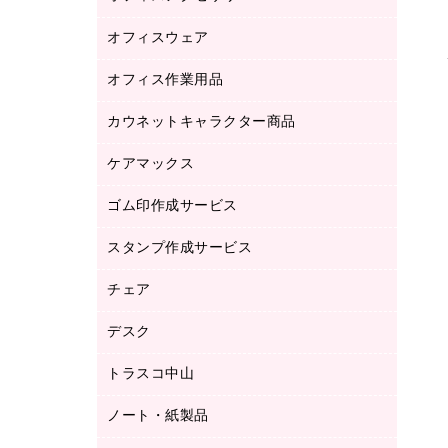
品）
オフィスウェア
オフィスアクセサリー
研究・環境管理用品
オフィス作業用品
アウター
ブラウス・シャツ
カウネットキャラクター商品
ペット用品
医療・介護・ワーキングウェア
作業用手袋
ケアマックス
カウネットキャラクター商品
作業用雑貨
ゴム印作成サービス
医療・介護用品（食品・飲料・食添製
倉庫収納用品
品）
台車・脚立
スタンプ作成サービス
ゴム印作成サービス
園芸用品
ゴム印（フリーサイズ印）作成サービス
チェア
カウネットスタンプ作成サービス
工場用品
ゴム印（一行印）作成サービス
シヤチハタスタンプ作成サービス
デスク
オフィスチェア
梱包用テープ
ミーティングチェア
梱包用品
トラスコ中山
カウンター
応接イス・ベンチ
結束用品
デスク
ノート・紙製品
建築・作業用品
防災用備蓄食品・飲料
ミーティングテーブル
研究・環境管理用品