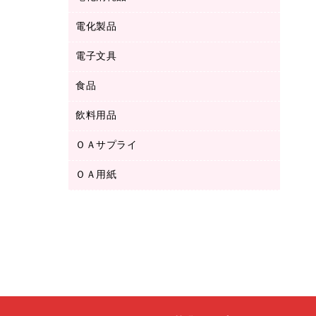
ボールペン用替芯
テープカッター
ＣＤ－Ｒ
タオル・アメニティ用品
ボールペン（ゲルインク）
電化製品
アルバム
デスクトレー
ＣＤ－ＲＷ
ダストボックス
ボールペン（油性）
デスクライト
デスクマット
ＤＶＤ
電子文具
その他電化製品
ティッシュペーパー
マーキングペン（水性）
フィルム・カメラ用品
パンチ
キッチン・調理家電
トイレットペーパー
食品
その他電子文具
マーキングペン（油性）
乾電池・充電池
ファスナーつづり紐
掃除機・クリーナー
トイレ用品
ラベルテープ
万年筆
懐中電灯・ライト
飲料用品
菓子
フロアケース
空調・季節家電
トイレ用洗剤
ラベルライター
修正テープ
電球・蛍光灯
食品
ブックエンド／ブックスタンド
ＡＶ機器・アクセサリー
ＯＡサプライ
お茶備品
ハンドソープ・石鹸
電卓
修正液・修正ペン
メッシュケース／ペンケース
ＯＡタップ／延長コード
インスタントコーヒー
ペーパータオル
ＯＡ用紙
インクカートリッジ
消しゴム
メンディングテープ
コーヒーメーカー・備品
台所用洗剤
コピートナー
筆ペン
その他コピー用紙・プリンタ用紙
ラベル類
ソフトドリンク
掃除用品
トナーカートリッジ
蛍光マーカー
インクジェットプリンタ用紙
レターケース
ミネラルウォーター
掃除用洗剤
ファクシミリトナー
鉛筆
コピー用紙
レタートレー
ミルク・シュガー
殺虫剤
プリンタ用リボン
ハガキ用紙
両面テープ
レギュラーコーヒー
洗濯用品
リサイクルインクカートリッジ
ファクシミリ用紙
保管・整理用品
医薬部外品
洗濯用洗剤
リサイクルトナー（プール方式）
プロッター用紙
備品／小物ケース