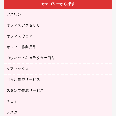
カテゴリーから探す
アズワン
オフィスアクセサリー
医療・介護用品（食品・飲料・食添製品）
研究・環境管理用品
オフィスウェア
オフィスアクセサリー
オフィス作業用品
アウター
ブラウス・シャツ
カウネットキャラクター商品
ペット用品
医療・介護・ワーキングウェア
作業用手袋
ケアマックス
カウネットキャラクター商品
作業用雑貨
ゴム印作成サービス
医療・介護用品（食品・飲料・食添製品）
倉庫収納用品
台車・脚立
スタンプ作成サービス
ゴム印作成サービス
園芸用品
ゴム印（フリーサイズ印）作成サービス
チェア
カウネットスタンプ作成サービス
工場用品
ゴム印（一行印）作成サービス
シヤチハタスタンプ作成サービス
デスク
オフィスチェア
梱包用テープ