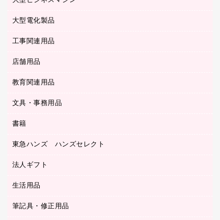
大型ビジネスマシン
その他収納
レーザープリンタ／複合機
医療関連用品
マウスパッド
コンピュータ用ファイル
レーザーポインター
ロッカー・下駄箱
電話機
感染症対策用品
大型電化製品
プリンタ
各種ケーブル
パイプ式ファイル
大型シュレッダー（共配）
保管庫・書庫
ＵＳＢメモリ
感染症対策用品（食品・飲料・食添製品）
ＨＤＤ／ＳＳＤ
ファイルボックス
工事関連用品
テレビ・ＡＶ機器
ＯＨＰ用品
金庫
ＬＡＮケーブル
フォルダー
冷蔵庫・キッチン・調理家電
店舗用品
屋外用品
ＯＡクリーナー／エアダスター
フラットファイル
工事関連用品
教育関連用品
カウンター／お会計用品
ＯＡフィルター
リングファイル
サイン・看板用品
ＵＳＢハブ／ＵＳＢアクセサリー
レターファイル
文具・事務用品
教育関連用品
ディスプレイ用品
収納保存用品
書籍
その他文具
レジ・ポリ袋
名刺整理用品
はさみ
店舗運営用品
東急ハンズ ハンズセレクト
パソコンソフト
持ち出しファイル
カッター
紙手提げ袋
板目表紙・綴込表紙
法人ギフト
東急ハンズ
クリップ
陳列什器
統一伝票用ファイル
スティックのり
生活用品
カウネットギフト
ＰＯＰ用品
背幅が伸びるファイル
ステープラー本体
カウネットギフト（食品・飲料）
筆記具・修正用品
その他雑貨
２穴リフィル・２穴インデックス
ステープル針
高島屋