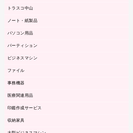
ミーティングチェア
梱包用品
トラスコ中山
カウンター
応接イス・ベンチ
結束用品
デスク
ノート・紙製品
建築・作業用品
防災用備蓄食品・飲料
ミーティングテーブル
研究・環境管理用品
パソコン用品
ノート
防災用品
バインダーノート
養生用品
パーティション
キーボード／テンキー
ルーズリーフ
スマートフォン／モバイル周辺機器
ビジネスマシン
パーティション
伝票
セキュリティ用品
ホワイトボード・黒板
典礼用品
ファイル
インクジェットプリンタ／複合機
ディスプレイモニター
各種用紙
コピー機
ネットワーク／ＬＡＮアクセサリー
事務機器
その他ファイル
封筒
スキャナー
ネットワーク／ＬＡＮ機器
カードケース
医療関連用品
シュレッダ
帳簿
デジタルカメラ
パソコンアクセサリー
クリップボード
タイムカード
慶弔用品
ファクシミリ
印鑑作成サービス
介護用品
パソコンバッグ／収納用品
クリヤーブック（固定式）
タイムレコーダー
粘着メモ
プロジェクタ
使い捨て手袋
パソコン周辺機器
クリヤーブック（差替式）
収納家具
印鑑作成サービス
ラミネータ
額縁
メモリーカード
保健用品
マウス
クリヤーホルダー
ラミネートフィルム