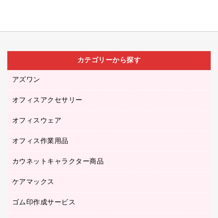
カテゴリーから探す
アズワン
オフィスアクセサリー
医療・介護用品（食品・飲料・食添製品）
研究・環境管理用品
オフィスウェア
オフィスアクセサリー
オフィス作業用品
アウター
ブラウス・シャツ
カウネットキャラクター商品
ペット用品
医療・介護・ワーキングウェア
作業用手袋
ケアマックス
カウネットキャラクター商品
作業用雑貨
ゴム印作成サービス
医療・介護用品（食品・飲料・食添製品）
倉庫収納用品