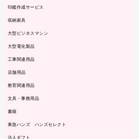
パソコンアクセサリー
クリップボード
タイムカード
慶弔用品
ファクシミリ
印鑑作成サービス
介護用品
パソコンバッグ／収納用品
クリヤーブック（固定式）
タイムレコーダー
粘着メモ
プロジェクタ
使い捨て手袋
パソコン周辺機器
クリヤーブック（差替式）
収納家具
印鑑作成サービス
ラミネータ
額縁
メモリーカード
保健用品
マウス
クリヤーホルダー
ラミネートフィルム
大型ビジネスマシン
その他収納
レーザープリンタ／複合機
医療関連用品
マウスパッド
コンピュータ用ファイル
レーザーポインター
ロッカー・下駄箱
電話機
感染症対策用品
大型電化製品
プリンタ
各種ケーブル
パイプ式ファイル
大型シュレッダー（共配）
保管庫・書庫
ＵＳＢメモリ
感染症対策用品（食品・飲料・食添製品）
ＨＤＤ／ＳＳＤ
ファイルボックス
工事関連用品
テレビ・ＡＶ機器
ＯＨＰ用品
金庫
ＬＡＮケーブル
フォルダー
冷蔵庫・キッチン・調理家電
店舗用品
屋外用品
ＯＡクリーナー／エアダスター
フラットファイル
工事関連用品
教育関連用品
カウンター／お会計用品
ＯＡフィルター
リングファイル
サイン・看板用品
ＵＳＢハブ／ＵＳＢアクセサリー
レターファイル
文具・事務用品
教育関連用品
ディスプレイ用品
収納保存用品
書籍
その他文具
レジ・ポリ袋
名刺整理用品
はさみ
店舗運営用品
東急ハンズ ハンズセレクト
パソコンソフト
持ち出しファイル
カッター
紙手提げ袋
板目表紙・綴込表紙
法人ギフト
東急ハンズ