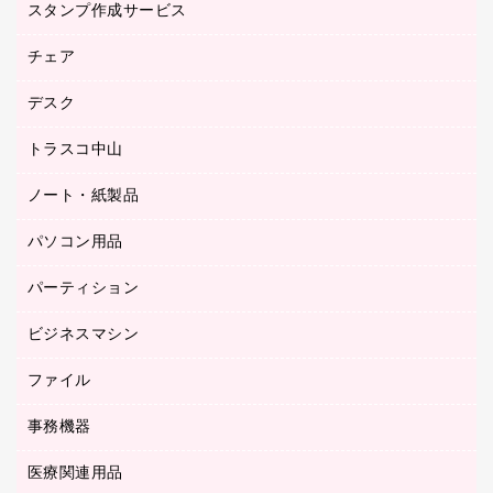
台車・脚立
スタンプ作成サービス
ゴム印作成サービス
園芸用品
ゴム印（フリーサイズ印）作成サービス
チェア
カウネットスタンプ作成サービス
工場用品
ゴム印（一行印）作成サービス
シヤチハタスタンプ作成サービス
デスク
オフィスチェア
梱包用テープ
ミーティングチェア
梱包用品
トラスコ中山
カウンター
応接イス・ベンチ
結束用品
デスク
ノート・紙製品
建築・作業用品
防災用備蓄食品・飲料
ミーティングテーブル
研究・環境管理用品
パソコン用品
ノート
防災用品
バインダーノート
養生用品
パーティション
キーボード／テンキー
ルーズリーフ
スマートフォン／モバイル周辺機器
ビジネスマシン
パーティション
伝票
セキュリティ用品
ホワイトボード・黒板
典礼用品
ファイル
インクジェットプリンタ／複合機
ディスプレイモニター
各種用紙
コピー機
ネットワーク／ＬＡＮアクセサリー
事務機器
その他ファイル
封筒
スキャナー
ネットワーク／ＬＡＮ機器
カードケース
医療関連用品
シュレッダ
帳簿
デジタルカメラ