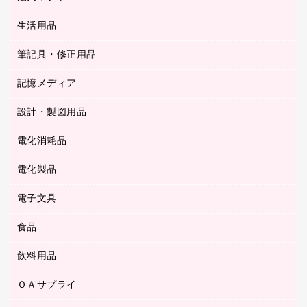
クリップ
陳列什器
統一伝票用ファイル
スティックのり
生活用品
カウネットギフト
ＰＯＰ用品
背幅が伸びるファイル
ステープラー本体
カウネットギフト（食品・飲料）
筆記具・修正用品
その他雑貨
２穴リフィル・２穴インデックス
ステープル針
高島屋
キッチン用品
３０穴リフィル・３０穴インデックス
記憶メディア
シャープペンシル
スプレーのり クリーナー
カウネットギフト
ゴミ袋
Ｚ式ファイル
シャープペンシル用替芯
セロハンテープ
設計・製図用品
ブルーレイディスク
スポーツ・レジャー用品
ホワイトボード用マーカー
テープのり
メディア収納用品
スリッパ・サンダル・シューズ
電化消耗品
設計・製図用品
ボールペン用替芯
テープカッター
ＣＤ－Ｒ
タオル・アメニティ用品
ボールペン（ゲルインク）
電化製品
アルバム
デスクトレー
ＣＤ－ＲＷ
ダストボックス
ボールペン（油性）
デスクライト
デスクマット
ＤＶＤ
電子文具
その他電化製品
ティッシュペーパー
マーキングペン（水性）
フィルム・カメラ用品
パンチ
キッチン・調理家電
トイレットペーパー
食品
その他電子文具
マーキングペン（油性）
乾電池・充電池
ファスナーつづり紐
掃除機・クリーナー
トイレ用品
ラベルテープ
万年筆
懐中電灯・ライト
飲料用品
菓子
フロアケース
空調・季節家電
トイレ用洗剤
ラベルライター
修正テープ
電球・蛍光灯
食品
ブックエンド／ブックスタンド
ＡＶ機器・アクセサリー
ＯＡサプライ
お茶備品
ハンドソープ・石鹸
電卓
修正液・修正ペン
メッシュケース／ペンケース
ＯＡタップ／延長コード
インスタントコーヒー