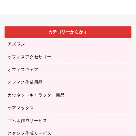
カテゴリーから探す
アズワン
オフィスアクセサリー
医療・介護用品（食品・飲料・食添製品）
研究・環境管理用品
オフィスウェア
オフィスアクセサリー
オフィス作業用品
アウター
ブラウス・シャツ
カウネットキャラクター商品
ペット用品
医療・介護・ワーキングウェア
作業用手袋
ケアマックス
カウネットキャラクター商品
作業用雑貨
ゴム印作成サービス
医療・介護用品（食品・飲料・食添製品）
倉庫収納用品
台車・脚立
スタンプ作成サービス
ゴム印作成サービス