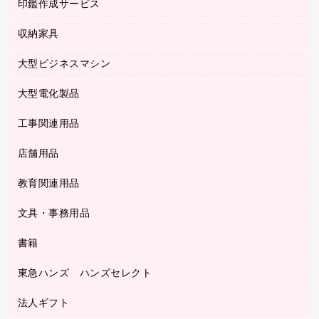
慶弔用品
ファクシミリ
印鑑作成サービス
介護用品
パソコンバッグ／収納用品
クリヤーブック（固定式）
タイムレコーダー
粘着メモ
プロジェクタ
使い捨て手袋
パソコン周辺機器
クリヤーブック（差替式）
収納家具
印鑑作成サービス
ラミネータ
額縁
メモリーカード
保健用品
マウス
クリヤーホルダー
ラミネートフィルム
大型ビジネスマシン
その他収納
レーザープリンタ／複合機
医療関連用品
マウスパッド
コンピュータ用ファイル
レーザーポインター
ロッカー・下駄箱
電話機
感染症対策用品
大型電化製品
プリンタ
各種ケーブル
パイプ式ファイル
大型シュレッダー（共配）
保管庫・書庫
ＵＳＢメモリ
感染症対策用品（食品・飲料・食添製品）
ＨＤＤ／ＳＳＤ
ファイルボックス
工事関連用品
テレビ・ＡＶ機器
ＯＨＰ用品
金庫
ＬＡＮケーブル
フォルダー
冷蔵庫・キッチン・調理家電
店舗用品
屋外用品
ＯＡクリーナー／エアダスター
フラットファイル
工事関連用品
教育関連用品
カウンター／お会計用品
ＯＡフィルター
リングファイル
サイン・看板用品
ＵＳＢハブ／ＵＳＢアクセサリー
レターファイル
文具・事務用品
教育関連用品
ディスプレイ用品
収納保存用品
書籍
その他文具
レジ・ポリ袋
名刺整理用品
はさみ
店舗運営用品
東急ハンズ ハンズセレクト
パソコンソフト
持ち出しファイル
カッター
紙手提げ袋
板目表紙・綴込表紙
法人ギフト
東急ハンズ
クリップ
陳列什器