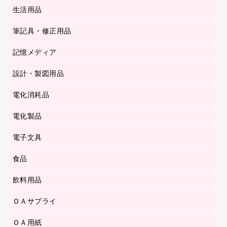
統一伝票用ファイル
スティックのり
生活用品
カウネットギフト
ＰＯＰ用品
背幅が伸びるファイル
ステープラー本体
カウネットギフト（食品・飲料）
筆記具・修正用品
その他雑貨
２穴リフィル・２穴インデックス
ステープル針
高島屋
キッチン用品
３０穴リフィル・３０穴インデックス
記憶メディア
シャープペンシル
スプレーのり クリーナー
カウネットギフト
ゴミ袋
Ｚ式ファイル
シャープペンシル用替芯
セロハンテープ
設計・製図用品
ブルーレイディスク
スポーツ・レジャー用品
ホワイトボード用マーカー
テープのり
メディア収納用品
スリッパ・サンダル・シューズ
電化消耗品
設計・製図用品
ボールペン用替芯
テープカッター
ＣＤ－Ｒ
タオル・アメニティ用品
ボールペン（ゲルインク）
電化製品
アルバム
デスクトレー
ＣＤ－ＲＷ
ダストボックス
ボールペン（油性）
デスクライト
デスクマット
ＤＶＤ
電子文具
その他電化製品
ティッシュペーパー
マーキングペン（水性）
フィルム・カメラ用品
パンチ
キッチン・調理家電
トイレットペーパー
食品
その他電子文具
マーキングペン（油性）
乾電池・充電池
ファスナーつづり紐
掃除機・クリーナー
トイレ用品
ラベルテープ
万年筆
懐中電灯・ライト
飲料用品
菓子
フロアケース
空調・季節家電
トイレ用洗剤
ラベルライター
修正テープ
電球・蛍光灯
食品
ブックエンド／ブックスタンド
ＡＶ機器・アクセサリー
ＯＡサプライ
お茶備品
ハンドソープ・石鹸
電卓
修正液・修正ペン
メッシュケース／ペンケース
ＯＡタップ／延長コード
インスタントコーヒー
ペーパータオル
ＯＡ用紙
インクカートリッジ
消しゴム