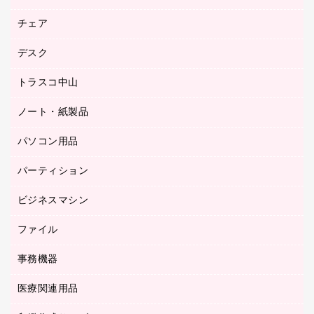
園芸用品
ゴム印（フリーサイズ印）作成サービス
チェア
カウネットスタンプ作成サービス
工場用品
ゴム印（一行印）作成サービス
シヤチハタスタンプ作成サービス
デスク
オフィスチェア
梱包用テープ
ミーティングチェア
梱包用品
トラスコ中山
カウンター
応接イス・ベンチ
結束用品
デスク
ノート・紙製品
建築・作業用品
防災用備蓄食品・飲料
ミーティングテーブル
研究・環境管理用品
パソコン用品
ノート
防災用品
バインダーノート
養生用品
パーティション
キーボード／テンキー
ルーズリーフ
スマートフォン／モバイル周辺機器
ビジネスマシン
パーティション
伝票
セキュリティ用品
ホワイトボード・黒板
典礼用品
ファイル
インクジェットプリンタ／複合機
ディスプレイモニター
各種用紙
コピー機
ネットワーク／ＬＡＮアクセサリー
事務機器
その他ファイル
封筒
スキャナー
ネットワーク／ＬＡＮ機器
カードケース
医療関連用品
シュレッダ
帳簿
デジタルカメラ
パソコンアクセサリー
クリップボード
タイムカード