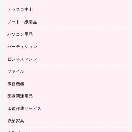
ミーティングチェア
梱包用品
トラスコ中山
カウンター
応接イス・ベンチ
結束用品
デスク
ノート・紙製品
建築・作業用品
防災用備蓄食品・飲料
ミーティングテーブル
研究・環境管理用品
パソコン用品
ノート
防災用品
バインダーノート
養生用品
パーティション
キーボード／テンキー
ルーズリーフ
スマートフォン／モバイル周辺機器
ビジネスマシン
パーティション
伝票
セキュリティ用品
ホワイトボード・黒板
典礼用品
ファイル
インクジェットプリンタ／複合機
ディスプレイモニター
各種用紙
コピー機
ネットワーク／ＬＡＮアクセサリー
事務機器
その他ファイル
封筒
スキャナー
ネットワーク／ＬＡＮ機器
カードケース
医療関連用品
シュレッダ
帳簿
デジタルカメラ
パソコンアクセサリー
クリップボード
タイムカード
慶弔用品
ファクシミリ
印鑑作成サービス
介護用品
パソコンバッグ／収納用品
クリヤーブック（固定式）
タイムレコーダー
粘着メモ
プロジェクタ
使い捨て手袋
パソコン周辺機器
クリヤーブック（差替式）
収納家具
印鑑作成サービス
ラミネータ
額縁
メモリーカード
保健用品
マウス
クリヤーホルダー