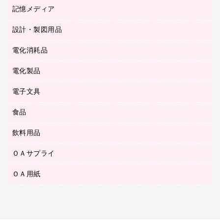
キッチン用品
３０穴リフィル・３０穴インデックス
記憶メディア
シャープペンシル
スプレーのり クリーナー
カウネットギフト
ゴミ袋
Ｚ式ファイル
シャープペンシル用替芯
セロハンテープ
設計・製図用品
ブルーレイディスク
スポーツ・レジャー用品
ホワイトボード用マーカー
テープのり
メディア収納用品
スリッパ・サンダル・シューズ
電化消耗品
設計・製図用品
ボールペン用替芯
テープカッター
ＣＤ－Ｒ
タオル・アメニティ用品
ボールペン（ゲルインク）
電化製品
アルバム
デスクトレー
ＣＤ－ＲＷ
ダストボックス
ボールペン（油性）
デスクライト
デスクマット
ＤＶＤ
電子文具
その他電化製品
ティッシュペーパー
マーキングペン（水性）
フィルム・カメラ用品
パンチ
キッチン・調理家電
トイレットペーパー
食品
その他電子文具
マーキングペン（油性）
乾電池・充電池
ファスナーつづり紐
掃除機・クリーナー
トイレ用品
ラベルテープ
万年筆
懐中電灯・ライト
飲料用品
菓子
フロアケース
空調・季節家電
トイレ用洗剤
ラベルライター
修正テープ
電球・蛍光灯
食品
ブックエンド／ブックスタンド
ＡＶ機器・アクセサリー
ＯＡサプライ
お茶備品
ハンドソープ・石鹸
電卓
修正液・修正ペン
メッシュケース／ペンケース
ＯＡタップ／延長コード
インスタントコーヒー
ペーパータオル
ＯＡ用紙
インクカートリッジ
消しゴム
メンディングテープ
コーヒーメーカー・備品
台所用洗剤
コピートナー
筆ペン
その他コピー用紙・プリンタ用紙
ラベル類
ソフトドリンク
掃除用品
トナーカートリッジ
蛍光マーカー
インクジェットプリンタ用紙
レターケース
ミネラルウォーター
掃除用洗剤