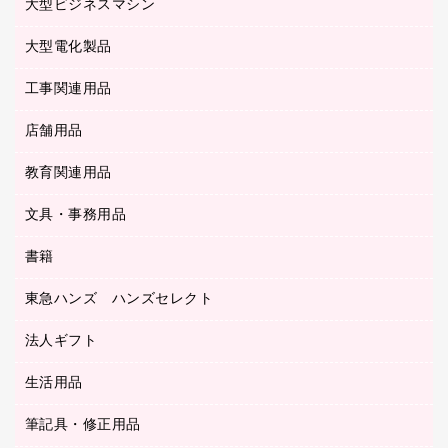
ラミネートフィルム
大型ビジネスマシン
その他収納
レーザープリンタ／複合機
医療関連用品
マウスパッド
コンピュータ用ファイル
レーザーポインター
ロッカー・下駄箱
電話機
感染症対策用品
大型電化製品
プリンタ
各種ケーブル
パイプ式ファイル
大型シュレッダー（共配）
保管庫・書庫
ＵＳＢメモリ
感染症対策用品（食品・飲料・食添製品）
ＨＤＤ／ＳＳＤ
ファイルボックス
工事関連用品
テレビ・ＡＶ機器
ＯＨＰ用品
金庫
ＬＡＮケーブル
フォルダー
冷蔵庫・キッチン・調理家電
店舗用品
屋外用品
ＯＡクリーナー／エアダスター
フラットファイル
工事関連用品
教育関連用品
カウンター／お会計用品
ＯＡフィルター
リングファイル
サイン・看板用品
ＵＳＢハブ／ＵＳＢアクセサリー
レターファイル
文具・事務用品
教育関連用品
ディスプレイ用品
収納保存用品
書籍
その他文具
レジ・ポリ袋
名刺整理用品
はさみ
店舗運営用品
東急ハンズ ハンズセレクト
パソコンソフト
持ち出しファイル
カッター
紙手提げ袋
板目表紙・綴込表紙
法人ギフト
東急ハンズ
クリップ
陳列什器
統一伝票用ファイル
スティックのり
生活用品
カウネットギフト
ＰＯＰ用品
背幅が伸びるファイル
ステープラー本体
カウネットギフト（食品・飲料）
筆記具・修正用品
その他雑貨
２穴リフィル・２穴インデックス
ステープル針
高島屋