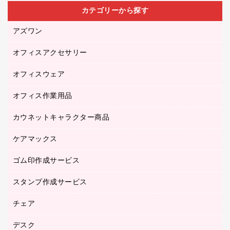
カテゴリーから探す
アズワン
オフィスアクセサリー
医療・介護用品（食品・飲料・食添製品）
研究・環境管理用品
オフィスウェア
オフィスアクセサリー
オフィス作業用品
アウター
ブラウス・シャツ
カウネットキャラクター商品
ペット用品
医療・介護・ワーキングウェア
作業用手袋
ケアマックス
カウネットキャラクター商品
作業用雑貨
ゴム印作成サービス
医療・介護用品（食品・飲料・食添製品）
倉庫収納用品
台車・脚立
スタンプ作成サービス
ゴム印作成サービス
園芸用品
ゴム印（フリーサイズ印）作成サービス
チェア
カウネットスタンプ作成サービス
工場用品
ゴム印（一行印）作成サービス
シヤチハタスタンプ作成サービス
デスク
オフィスチェア
梱包用テープ