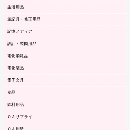
陳列什器
統一伝票用ファイル
スティックのり
生活用品
カウネットギフト
ＰＯＰ用品
背幅が伸びるファイル
ステープラー本体
カウネットギフト（食品・飲料）
筆記具・修正用品
その他雑貨
２穴リフィル・２穴インデックス
ステープル針
高島屋
キッチン用品
３０穴リフィル・３０穴インデックス
記憶メディア
シャープペンシル
スプレーのり クリーナー
カウネットギフト
ゴミ袋
Ｚ式ファイル
シャープペンシル用替芯
セロハンテープ
設計・製図用品
ブルーレイディスク
スポーツ・レジャー用品
ホワイトボード用マーカー
テープのり
メディア収納用品
スリッパ・サンダル・シューズ
電化消耗品
設計・製図用品
ボールペン用替芯
テープカッター
ＣＤ－Ｒ
タオル・アメニティ用品
ボールペン（ゲルインク）
電化製品
アルバム
デスクトレー
ＣＤ－ＲＷ
ダストボックス
ボールペン（油性）
デスクライト
デスクマット
ＤＶＤ
電子文具
その他電化製品
ティッシュペーパー
マーキングペン（水性）
フィルム・カメラ用品
パンチ
キッチン・調理家電
トイレットペーパー
食品
その他電子文具
マーキングペン（油性）
乾電池・充電池
ファスナーつづり紐
掃除機・クリーナー
トイレ用品
ラベルテープ
万年筆
懐中電灯・ライト
飲料用品
菓子
フロアケース
空調・季節家電
トイレ用洗剤
ラベルライター
修正テープ
電球・蛍光灯
食品
ブックエンド／ブックスタンド
ＡＶ機器・アクセサリー
ＯＡサプライ
お茶備品
ハンドソープ・石鹸
電卓
修正液・修正ペン
メッシュケース／ペンケース
ＯＡタップ／延長コード
インスタントコーヒー
ペーパータオル
ＯＡ用紙
インクカートリッジ