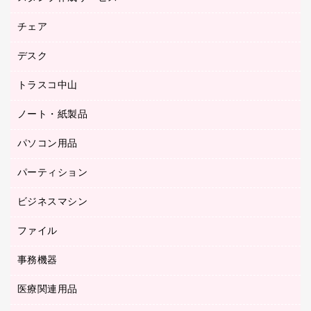
園芸用品
ゴム印（フリーサイズ印）作成サービス
チェア
カウネットスタンプ作成サービス
工場用品
ゴム印（一行印）作成サービス
シヤチハタスタンプ作成サービス
デスク
オフィスチェア
梱包用テープ
ミーティングチェア
梱包用品
トラスコ中山
カウンター
応接イス・ベンチ
結束用品
デスク
ノート・紙製品
建築・作業用品
防災用備蓄食品・飲料
ミーティングテーブル
研究・環境管理用品
パソコン用品
ノート
防災用品
バインダーノート
養生用品
パーティション
キーボード／テンキー
ルーズリーフ
スマートフォン／モバイル周辺機器
ビジネスマシン
パーティション
伝票
セキュリティ用品
ホワイトボード・黒板
典礼用品
ファイル
インクジェットプリンタ／複合機
ディスプレイモニター
各種用紙
コピー機
ネットワーク／ＬＡＮアクセサリー
事務機器
その他ファイル
封筒
スキャナー
ネットワーク／ＬＡＮ機器
カードケース
医療関連用品
シュレッダ
帳簿
デジタルカメラ
パソコンアクセサリー
クリップボード