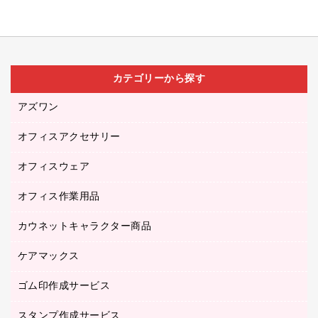
カテゴリーから探す
アズワン
オフィスアクセサリー
医療・介護用品（食品・飲料・食添製品）
研究・環境管理用品
オフィスウェア
オフィスアクセサリー
オフィス作業用品
アウター
ブラウス・シャツ
カウネットキャラクター商品
ペット用品
医療・介護・ワーキングウェア
作業用手袋
ケアマックス
カウネットキャラクター商品
作業用雑貨
ゴム印作成サービス
医療・介護用品（食品・飲料・食添製品）
倉庫収納用品
台車・脚立
スタンプ作成サービス
ゴム印作成サービス