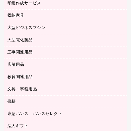
タイムカード
慶弔用品
ファクシミリ
印鑑作成サービス
介護用品
パソコンバッグ／収納用品
クリヤーブック（固定式）
タイムレコーダー
粘着メモ
プロジェクタ
使い捨て手袋
パソコン周辺機器
クリヤーブック（差替式）
収納家具
印鑑作成サービス
ラミネータ
額縁
メモリーカード
保健用品
マウス
クリヤーホルダー
ラミネートフィルム
大型ビジネスマシン
その他収納
レーザープリンタ／複合機
医療関連用品
マウスパッド
コンピュータ用ファイル
レーザーポインター
ロッカー・下駄箱
電話機
感染症対策用品
大型電化製品
プリンタ
各種ケーブル
パイプ式ファイル
大型シュレッダー（共配）
保管庫・書庫
ＵＳＢメモリ
感染症対策用品（食品・飲料・食添製品）
ＨＤＤ／ＳＳＤ
ファイルボックス
工事関連用品
テレビ・ＡＶ機器
ＯＨＰ用品
金庫
ＬＡＮケーブル
フォルダー
冷蔵庫・キッチン・調理家電
店舗用品
屋外用品
ＯＡクリーナー／エアダスター
フラットファイル
工事関連用品
教育関連用品
カウンター／お会計用品
ＯＡフィルター
リングファイル
サイン・看板用品
ＵＳＢハブ／ＵＳＢアクセサリー
レターファイル
文具・事務用品
教育関連用品
ディスプレイ用品
収納保存用品
書籍
その他文具
レジ・ポリ袋
名刺整理用品
はさみ
店舗運営用品
東急ハンズ ハンズセレクト
パソコンソフト
持ち出しファイル
カッター
紙手提げ袋
板目表紙・綴込表紙
法人ギフト
東急ハンズ
クリップ