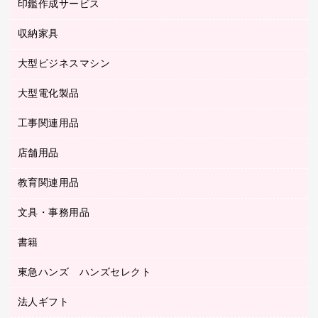
慶弔用品
ファクシミリ
印鑑作成サービス
介護用品
パソコンバッグ／収納用品
クリヤーブック（固定式）
タイムレコーダー
粘着メモ
プロジェクタ
使い捨て手袋
パソコン周辺機器
クリヤーブック（差替式）
収納家具
印鑑作成サービス
ラミネータ
額縁
メモリーカード
保健用品
マウス
クリヤーホルダー
ラミネートフィルム
大型ビジネスマシン
その他収納
レーザープリンタ／複合機
医療関連用品
マウスパッド
コンピュータ用ファイル
レーザーポインター
ロッカー・下駄箱
電話機
感染症対策用品
大型電化製品
プリンタ
各種ケーブル
パイプ式ファイル
大型シュレッダー（共配）
保管庫・書庫
ＵＳＢメモリ
感染症対策用品（食品・飲料・食添製品）
ＨＤＤ／ＳＳＤ
ファイルボックス
工事関連用品
テレビ・ＡＶ機器
ＯＨＰ用品
金庫
ＬＡＮケーブル
フォルダー
冷蔵庫・キッチン・調理家電
店舗用品
屋外用品
ＯＡクリーナー／エアダスター
フラットファイル
工事関連用品
教育関連用品
カウンター／お会計用品
ＯＡフィルター
リングファイル
サイン・看板用品
ＵＳＢハブ／ＵＳＢアクセサリー
レターファイル
文具・事務用品
教育関連用品
ディスプレイ用品
収納保存用品
書籍
その他文具
レジ・ポリ袋
名刺整理用品
はさみ
店舗運営用品
東急ハンズ ハンズセレクト
パソコンソフト
持ち出しファイル
カッター
紙手提げ袋
板目表紙・綴込表紙
法人ギフト
東急ハンズ
クリップ
陳列什器