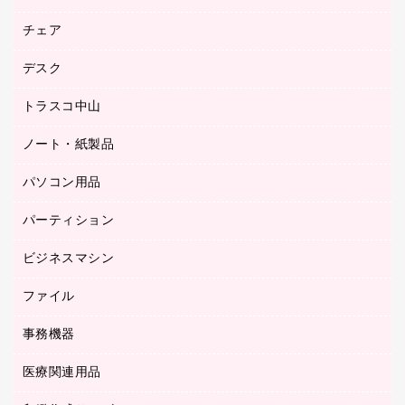
園芸用品
ゴム印（フリーサイズ印）作成サービス
チェア
カウネットスタンプ作成サービス
工場用品
ゴム印（一行印）作成サービス
シヤチハタスタンプ作成サービス
デスク
オフィスチェア
梱包用テープ
ミーティングチェア
梱包用品
トラスコ中山
カウンター
応接イス・ベンチ
結束用品
デスク
ノート・紙製品
建築・作業用品
防災用備蓄食品・飲料
ミーティングテーブル
研究・環境管理用品
パソコン用品
ノート
防災用品
バインダーノート
養生用品
パーティション
キーボード／テンキー
ルーズリーフ
スマートフォン／モバイル周辺機器
ビジネスマシン
パーティション
伝票
セキュリティ用品
ホワイトボード・黒板
典礼用品
ファイル
インクジェットプリンタ／複合機
ディスプレイモニター
各種用紙
コピー機
ネットワーク／ＬＡＮアクセサリー
事務機器
その他ファイル
封筒
スキャナー
ネットワーク／ＬＡＮ機器
カードケース
医療関連用品
シュレッダ
帳簿
デジタルカメラ
パソコンアクセサリー
クリップボード
タイムカード