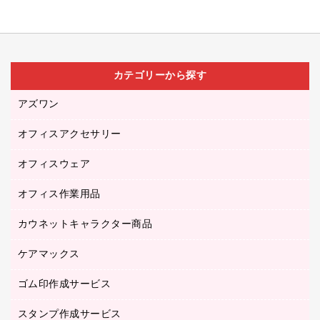
カテゴリーから探す
アズワン
オフィスアクセサリー
医療・介護用品（食品・飲料・食添製品）
研究・環境管理用品
オフィスウェア
オフィスアクセサリー
オフィス作業用品
アウター
ブラウス・シャツ
カウネットキャラクター商品
ペット用品
医療・介護・ワーキングウェア
作業用手袋
ケアマックス
カウネットキャラクター商品
作業用雑貨
ゴム印作成サービス
医療・介護用品（食品・飲料・食添製品）
倉庫収納用品
台車・脚立
スタンプ作成サービス
ゴム印作成サービス