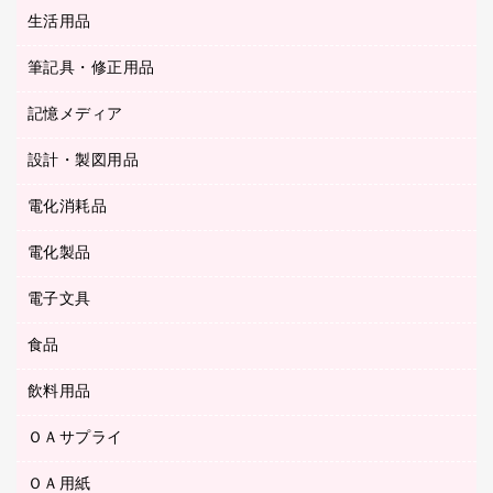
統一伝票用ファイル
スティックのり
生活用品
カウネットギフト
ＰＯＰ用品
背幅が伸びるファイル
ステープラー本体
カウネットギフト（食品・飲料）
筆記具・修正用品
その他雑貨
２穴リフィル・２穴インデックス
ステープル針
高島屋
キッチン用品
３０穴リフィル・３０穴インデックス
記憶メディア
シャープペンシル
スプレーのり クリーナー
カウネットギフト
ゴミ袋
Ｚ式ファイル
シャープペンシル用替芯
セロハンテープ
設計・製図用品
ブルーレイディスク
スポーツ・レジャー用品
ホワイトボード用マーカー
テープのり
メディア収納用品
スリッパ・サンダル・シューズ
電化消耗品
設計・製図用品
ボールペン用替芯
テープカッター
ＣＤ－Ｒ
タオル・アメニティ用品
ボールペン（ゲルインク）
電化製品
アルバム
デスクトレー
ＣＤ－ＲＷ
ダストボックス
ボールペン（油性）
デスクライト
デスクマット
ＤＶＤ
電子文具
その他電化製品
ティッシュペーパー
マーキングペン（水性）
フィルム・カメラ用品
パンチ
キッチン・調理家電
トイレットペーパー
食品
その他電子文具
マーキングペン（油性）
乾電池・充電池
ファスナーつづり紐
掃除機・クリーナー
トイレ用品
ラベルテープ
万年筆
懐中電灯・ライト
飲料用品
菓子
フロアケース
空調・季節家電
トイレ用洗剤
ラベルライター
修正テープ
電球・蛍光灯
食品
ブックエンド／ブックスタンド
ＡＶ機器・アクセサリー
ＯＡサプライ
お茶備品
ハンドソープ・石鹸
電卓
修正液・修正ペン
メッシュケース／ペンケース
ＯＡタップ／延長コード
インスタントコーヒー
ペーパータオル
ＯＡ用紙
インクカートリッジ
消しゴム