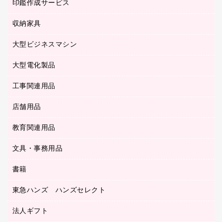
慶弔用品
ファクシミリ
印鑑作成サービス
介護用品
パソコンバッグ／収納用品
クリヤーブック（固定式）
タイムレコーダー
粘着メモ
プロジェクタ
使い捨て手袋
パソコン周辺機器
クリヤーブック（差替式）
収納家具
印鑑作成サービス
ラミネータ
額縁
メモリーカード
保健用品
マウス
クリヤーホルダー
ラミネートフィルム
大型ビジネスマシン
その他収納
レーザープリンタ／複合機
医療関連用品
マウスパッド
コンピュータ用ファイル
レーザーポインター
ロッカー・下駄箱
電話機
感染症対策用品
大型電化製品
プリンタ
各種ケーブル
パイプ式ファイル
大型シュレッダー（共配）
保管庫・書庫
ＵＳＢメモリ
感染症対策用品（食品・飲料・食添製品）
ＨＤＤ／ＳＳＤ
ファイルボックス
工事関連用品
テレビ・ＡＶ機器
ＯＨＰ用品
金庫
ＬＡＮケーブル
フォルダー
冷蔵庫・キッチン・調理家電
店舗用品
屋外用品
ＯＡクリーナー／エアダスター
フラットファイル
工事関連用品
教育関連用品
カウンター／お会計用品
ＯＡフィルター
リングファイル
サイン・看板用品
ＵＳＢハブ／ＵＳＢアクセサリー
レターファイル
文具・事務用品
教育関連用品
ディスプレイ用品
収納保存用品
書籍
その他文具
レジ・ポリ袋
名刺整理用品
はさみ
店舗運営用品
東急ハンズ ハンズセレクト
パソコンソフト
持ち出しファイル
カッター
紙手提げ袋
板目表紙・綴込表紙
法人ギフト
東急ハンズ
クリップ
陳列什器