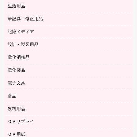
統一伝票用ファイル
スティックのり
生活用品
カウネットギフト
ＰＯＰ用品
背幅が伸びるファイル
ステープラー本体
カウネットギフト（食品・飲料）
筆記具・修正用品
その他雑貨
２穴リフィル・２穴インデックス
ステープル針
高島屋
キッチン用品
３０穴リフィル・３０穴インデックス
記憶メディア
シャープペンシル
スプレーのり クリーナー
カウネットギフト
ゴミ袋
Ｚ式ファイル
シャープペンシル用替芯
セロハンテープ
設計・製図用品
ブルーレイディスク
スポーツ・レジャー用品
ホワイトボード用マーカー
テープのり
メディア収納用品
スリッパ・サンダル・シューズ
電化消耗品
設計・製図用品
ボールペン用替芯
テープカッター
ＣＤ－Ｒ
タオル・アメニティ用品
ボールペン（ゲルインク）
電化製品
アルバム
デスクトレー
ＣＤ－ＲＷ
ダストボックス
ボールペン（油性）
デスクライト
デスクマット
ＤＶＤ
電子文具
その他電化製品
ティッシュペーパー
マーキングペン（水性）
フィルム・カメラ用品
パンチ
キッチン・調理家電
トイレットペーパー
食品
その他電子文具
マーキングペン（油性）
乾電池・充電池
ファスナーつづり紐
掃除機・クリーナー
トイレ用品
ラベルテープ
万年筆
懐中電灯・ライト
飲料用品
菓子
フロアケース
空調・季節家電
トイレ用洗剤
ラベルライター
修正テープ
電球・蛍光灯
食品
ブックエンド／ブックスタンド
ＡＶ機器・アクセサリー
ＯＡサプライ
お茶備品
ハンドソープ・石鹸
電卓
修正液・修正ペン
メッシュケース／ペンケース
ＯＡタップ／延長コード
インスタントコーヒー
ペーパータオル
ＯＡ用紙
インクカートリッジ
消しゴム