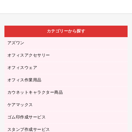
カテゴリーから探す
アズワン
オフィスアクセサリー
医療・介護用品（食品・飲料・食添製品）
研究・環境管理用品
オフィスウェア
オフィスアクセサリー
オフィス作業用品
アウター
ブラウス・シャツ
カウネットキャラクター商品
ペット用品
医療・介護・ワーキングウェア
作業用手袋
ケアマックス
カウネットキャラクター商品
作業用雑貨
ゴム印作成サービス
医療・介護用品（食品・飲料・食添製品）
倉庫収納用品
台車・脚立
スタンプ作成サービス
ゴム印作成サービス