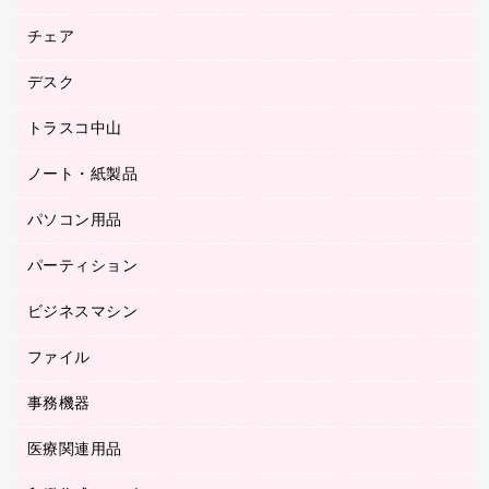
園芸用品
ゴム印（フリーサイズ印）作成サービス
チェア
カウネットスタンプ作成サービス
工場用品
ゴム印（一行印）作成サービス
シヤチハタスタンプ作成サービス
デスク
オフィスチェア
梱包用テープ
ミーティングチェア
梱包用品
トラスコ中山
カウンター
応接イス・ベンチ
結束用品
デスク
ノート・紙製品
建築・作業用品
防災用備蓄食品・飲料
ミーティングテーブル
研究・環境管理用品
パソコン用品
ノート
防災用品
バインダーノート
養生用品
パーティション
キーボード／テンキー
ルーズリーフ
スマートフォン／モバイル周辺機器
ビジネスマシン
パーティション
伝票
セキュリティ用品
ホワイトボード・黒板
典礼用品
ファイル
インクジェットプリンタ／複合機
ディスプレイモニター
各種用紙
コピー機
ネットワーク／ＬＡＮアクセサリー
事務機器
その他ファイル
封筒
スキャナー
ネットワーク／ＬＡＮ機器
カードケース
医療関連用品
シュレッダ
帳簿
デジタルカメラ
パソコンアクセサリー
クリップボード
タイムカード