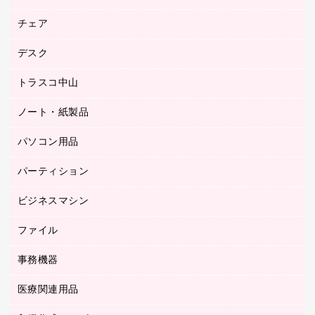
園芸用品
ゴム印（フリーサイズ印）作成サービス
チェア
カウネットスタンプ作成サービス
工場用品
ゴム印（一行印）作成サービス
シヤチハタスタンプ作成サービス
デスク
オフィスチェア
梱包用テープ
ミーティングチェア
梱包用品
トラスコ中山
カウンター
応接イス・ベンチ
結束用品
デスク
ノート・紙製品
建築・作業用品
防災用備蓄食品・飲料
ミーティングテーブル
研究・環境管理用品
パソコン用品
ノート
防災用品
バインダーノート
養生用品
パーティション
キーボード／テンキー
ルーズリーフ
スマートフォン／モバイル周辺機器
ビジネスマシン
パーティション
伝票
セキュリティ用品
ホワイトボード・黒板
典礼用品
ファイル
インクジェットプリンタ／複合機
ディスプレイモニター
各種用紙
コピー機
ネットワーク／ＬＡＮアクセサリー
事務機器
その他ファイル
封筒
スキャナー
ネットワーク／ＬＡＮ機器
カードケース
医療関連用品
シュレッダ
帳簿
デジタルカメラ
パソコンアクセサリー
クリップボード
タイムカード