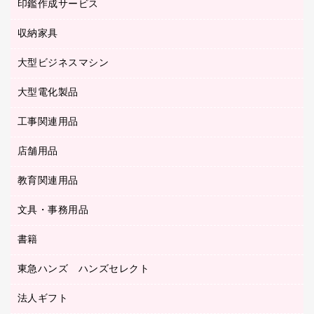
慶弔用品
ファクシミリ
印鑑作成サービス
介護用品
パソコンバッグ／収納用品
クリヤーブック（固定式）
タイムレコーダー
粘着メモ
プロジェクタ
使い捨て手袋
パソコン周辺機器
クリヤーブック（差替式）
収納家具
印鑑作成サービス
ラミネータ
額縁
メモリーカード
保健用品
マウス
クリヤーホルダー
ラミネートフィルム
大型ビジネスマシン
その他収納
レーザープリンタ／複合機
医療関連用品
マウスパッド
コンピュータ用ファイル
レーザーポインター
ロッカー・下駄箱
電話機
感染症対策用品
大型電化製品
プリンタ
各種ケーブル
パイプ式ファイル
大型シュレッダー（共配）
保管庫・書庫
ＵＳＢメモリ
感染症対策用品（食品・飲料・食添製品）
ＨＤＤ／ＳＳＤ
ファイルボックス
工事関連用品
テレビ・ＡＶ機器
ＯＨＰ用品
金庫
ＬＡＮケーブル
フォルダー
冷蔵庫・キッチン・調理家電
店舗用品
屋外用品
ＯＡクリーナー／エアダスター
フラットファイル
工事関連用品
教育関連用品
カウンター／お会計用品
ＯＡフィルター
リングファイル
サイン・看板用品
ＵＳＢハブ／ＵＳＢアクセサリー
レターファイル
文具・事務用品
教育関連用品
ディスプレイ用品
収納保存用品
書籍
その他文具
レジ・ポリ袋
名刺整理用品
はさみ
店舗運営用品
東急ハンズ ハンズセレクト
パソコンソフト
持ち出しファイル
カッター
紙手提げ袋
板目表紙・綴込表紙
法人ギフト
東急ハンズ
クリップ
陳列什器