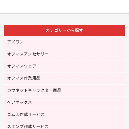
カテゴリーから探す
アズワン
オフィスアクセサリー
医療・介護用品（食品・飲料・食添製品）
研究・環境管理用品
オフィスウェア
オフィスアクセサリー
オフィス作業用品
アウター
ブラウス・シャツ
カウネットキャラクター商品
ペット用品
医療・介護・ワーキングウェア
作業用手袋
ケアマックス
カウネットキャラクター商品
作業用雑貨
ゴム印作成サービス
医療・介護用品（食品・飲料・食添製品）
倉庫収納用品
台車・脚立
スタンプ作成サービス
ゴム印作成サービス