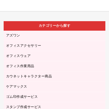
カテゴリーから探す
アズワン
オフィスアクセサリー
医療・介護用品（食品・飲料・食添製品）
研究・環境管理用品
オフィスウェア
オフィスアクセサリー
オフィス作業用品
アウター
ブラウス・シャツ
カウネットキャラクター商品
ペット用品
医療・介護・ワーキングウェア
作業用手袋
ケアマックス
カウネットキャラクター商品
作業用雑貨
ゴム印作成サービス
医療・介護用品（食品・飲料・食添製品）
倉庫収納用品
台車・脚立
スタンプ作成サービス
ゴム印作成サービス