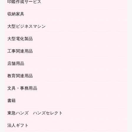
慶弔用品
ファクシミリ
印鑑作成サービス
介護用品
パソコンバッグ／収納用品
クリヤーブック（固定式）
タイムレコーダー
粘着メモ
プロジェクタ
使い捨て手袋
パソコン周辺機器
クリヤーブック（差替式）
収納家具
印鑑作成サービス
ラミネータ
額縁
メモリーカード
保健用品
マウス
クリヤーホルダー
ラミネートフィルム
大型ビジネスマシン
その他収納
レーザープリンタ／複合機
医療関連用品
マウスパッド
コンピュータ用ファイル
レーザーポインター
ロッカー・下駄箱
電話機
感染症対策用品
大型電化製品
プリンタ
各種ケーブル
パイプ式ファイル
大型シュレッダー（共配）
保管庫・書庫
ＵＳＢメモリ
感染症対策用品（食品・飲料・食添製品）
ＨＤＤ／ＳＳＤ
ファイルボックス
工事関連用品
テレビ・ＡＶ機器
ＯＨＰ用品
金庫
ＬＡＮケーブル
フォルダー
冷蔵庫・キッチン・調理家電
店舗用品
屋外用品
ＯＡクリーナー／エアダスター
フラットファイル
工事関連用品
教育関連用品
カウンター／お会計用品
ＯＡフィルター
リングファイル
サイン・看板用品
ＵＳＢハブ／ＵＳＢアクセサリー
レターファイル
文具・事務用品
教育関連用品
ディスプレイ用品
収納保存用品
書籍
その他文具
レジ・ポリ袋
名刺整理用品
はさみ
店舗運営用品
東急ハンズ ハンズセレクト
パソコンソフト
持ち出しファイル
カッター
紙手提げ袋
板目表紙・綴込表紙
法人ギフト
東急ハンズ
クリップ
陳列什器