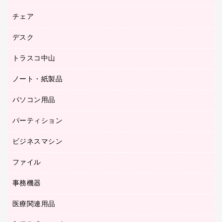
園芸用品
ゴム印（フリーサイズ印）作成サービス
チェア
カウネットスタンプ作成サービス
工場用品
ゴム印（一行印）作成サービス
シヤチハタスタンプ作成サービス
デスク
オフィスチェア
梱包用テープ
ミーティングチェア
梱包用品
トラスコ中山
カウンター
応接イス・ベンチ
結束用品
デスク
ノート・紙製品
建築・作業用品
防災用備蓄食品・飲料
ミーティングテーブル
研究・環境管理用品
パソコン用品
ノート
防災用品
バインダーノート
養生用品
パーティション
キーボード／テンキー
ルーズリーフ
スマートフォン／モバイル周辺機器
ビジネスマシン
パーティション
伝票
セキュリティ用品
ホワイトボード・黒板
典礼用品
ファイル
インクジェットプリンタ／複合機
ディスプレイモニター
各種用紙
コピー機
ネットワーク／ＬＡＮアクセサリー
事務機器
その他ファイル
封筒
スキャナー
ネットワーク／ＬＡＮ機器
カードケース
医療関連用品
シュレッダ
帳簿
デジタルカメラ
パソコンアクセサリー
クリップボード
タイムカード