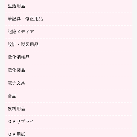
統一伝票用ファイル
スティックのり
生活用品
カウネットギフト
ＰＯＰ用品
背幅が伸びるファイル
ステープラー本体
カウネットギフト（食品・飲料）
筆記具・修正用品
その他雑貨
２穴リフィル・２穴インデックス
ステープル針
高島屋
キッチン用品
３０穴リフィル・３０穴インデックス
記憶メディア
シャープペンシル
スプレーのり クリーナー
カウネットギフト
ゴミ袋
Ｚ式ファイル
シャープペンシル用替芯
セロハンテープ
設計・製図用品
ブルーレイディスク
スポーツ・レジャー用品
ホワイトボード用マーカー
テープのり
メディア収納用品
スリッパ・サンダル・シューズ
電化消耗品
設計・製図用品
ボールペン用替芯
テープカッター
ＣＤ－Ｒ
タオル・アメニティ用品
ボールペン（ゲルインク）
電化製品
アルバム
デスクトレー
ＣＤ－ＲＷ
ダストボックス
ボールペン（油性）
デスクライト
デスクマット
ＤＶＤ
電子文具
その他電化製品
ティッシュペーパー
マーキングペン（水性）
フィルム・カメラ用品
パンチ
キッチン・調理家電
トイレットペーパー
食品
その他電子文具
マーキングペン（油性）
乾電池・充電池
ファスナーつづり紐
掃除機・クリーナー
トイレ用品
ラベルテープ
万年筆
懐中電灯・ライト
飲料用品
菓子
フロアケース
空調・季節家電
トイレ用洗剤
ラベルライター
修正テープ
電球・蛍光灯
食品
ブックエンド／ブックスタンド
ＡＶ機器・アクセサリー
ＯＡサプライ
お茶備品
ハンドソープ・石鹸
電卓
修正液・修正ペン
メッシュケース／ペンケース
ＯＡタップ／延長コード
インスタントコーヒー
ペーパータオル
ＯＡ用紙
インクカートリッジ
消しゴム