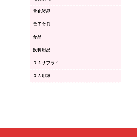
ボールペン用替芯
テープカッター
ＣＤ－Ｒ
タオル・アメニティ用品
ボールペン（ゲルインク）
電化製品
アルバム
デスクトレー
ＣＤ－ＲＷ
ダストボックス
ボールペン（油性）
デスクライト
デスクマット
ＤＶＤ
電子文具
その他電化製品
ティッシュペーパー
マーキングペン（水性）
フィルム・カメラ用品
パンチ
キッチン・調理家電
トイレットペーパー
食品
その他電子文具
マーキングペン（油性）
乾電池・充電池
ファスナーつづり紐
掃除機・クリーナー
トイレ用品
ラベルテープ
万年筆
懐中電灯・ライト
飲料用品
菓子
フロアケース
空調・季節家電
トイレ用洗剤
ラベルライター
修正テープ
電球・蛍光灯
食品
ブックエンド／ブックスタンド
ＡＶ機器・アクセサリー
ＯＡサプライ
お茶備品
ハンドソープ・石鹸
電卓
修正液・修正ペン
メッシュケース／ペンケース
ＯＡタップ／延長コード
インスタントコーヒー
ペーパータオル
ＯＡ用紙
インクカートリッジ
消しゴム
メンディングテープ
コーヒーメーカー・備品
台所用洗剤
コピートナー
筆ペン
その他コピー用紙・プリンタ用紙
ラベル類
ソフトドリンク
掃除用品
トナーカートリッジ
蛍光マーカー
インクジェットプリンタ用紙
レターケース
ミネラルウォーター
掃除用洗剤
ファクシミリトナー
鉛筆
コピー用紙
レタートレー
ミルク・シュガー
殺虫剤
プリンタ用リボン
ハガキ用紙
両面テープ
レギュラーコーヒー
洗濯用品
リサイクルインクカートリッジ
ファクシミリ用紙
保管・整理用品
医薬部外品
洗濯用洗剤
リサイクルトナー（プール方式）
プロッター用紙
備品／小物ケース