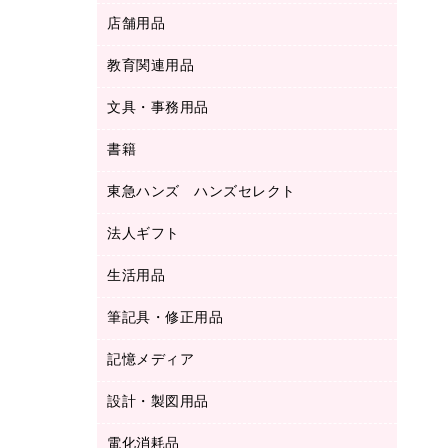
ＬＡＮケーブル
フォルダー
冷蔵庫・キッチン・調理家電
店舗用品
屋外用品
ＯＡクリーナー／エアダスター
フラットファイル
工事関連用品
教育関連用品
カウンター／お会計用品
ＯＡフィルター
リングファイル
サイン・看板用品
ＵＳＢハブ／ＵＳＢアクセサリー
レターファイル
文具・事務用品
教育関連用品
ディスプレイ用品
収納保存用品
書籍
その他文具
レジ・ポリ袋
名刺整理用品
はさみ
店舗運営用品
東急ハンズ ハンズセレクト
パソコンソフト
持ち出しファイル
カッター
紙手提げ袋
板目表紙・綴込表紙
法人ギフト
東急ハンズ
クリップ
陳列什器
統一伝票用ファイル
スティックのり
生活用品
カウネットギフト
ＰＯＰ用品
背幅が伸びるファイル
ステープラー本体
カウネットギフト（食品・飲料）
筆記具・修正用品
その他雑貨
２穴リフィル・２穴インデックス
ステープル針
高島屋
キッチン用品
３０穴リフィル・３０穴インデックス
記憶メディア
シャープペンシル
スプレーのり クリーナー
カウネットギフト
ゴミ袋
Ｚ式ファイル
シャープペンシル用替芯
セロハンテープ
設計・製図用品
ブルーレイディスク
スポーツ・レジャー用品
ホワイトボード用マーカー
テープのり
メディア収納用品
スリッパ・サンダル・シューズ
電化消耗品
設計・製図用品