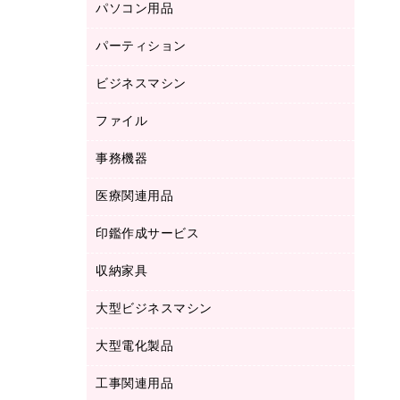
パソコン用品
ノート
防災用品
バインダーノート
養生用品
パーティション
キーボード／テンキー
ルーズリーフ
スマートフォン／モバイル周辺機器
ビジネスマシン
パーティション
伝票
セキュリティ用品
ホワイトボード・黒板
典礼用品
ファイル
インクジェットプリンタ／複合機
ディスプレイモニター
各種用紙
コピー機
ネットワーク／ＬＡＮアクセサリー
事務機器
その他ファイル
封筒
スキャナー
ネットワーク／ＬＡＮ機器
カードケース
医療関連用品
シュレッダ
帳簿
デジタルカメラ
パソコンアクセサリー
クリップボード
タイムカード
慶弔用品
ファクシミリ
印鑑作成サービス
介護用品
パソコンバッグ／収納用品
クリヤーブック（固定式）
タイムレコーダー
粘着メモ
プロジェクタ
使い捨て手袋
パソコン周辺機器
クリヤーブック（差替式）
収納家具
印鑑作成サービス
ラミネータ
額縁
メモリーカード
保健用品
マウス
クリヤーホルダー
ラミネートフィルム
大型ビジネスマシン
その他収納
レーザープリンタ／複合機
医療関連用品
マウスパッド
コンピュータ用ファイル
レーザーポインター
ロッカー・下駄箱
電話機
感染症対策用品
大型電化製品
プリンタ
各種ケーブル
パイプ式ファイル
大型シュレッダー（共配）
保管庫・書庫
ＵＳＢメモリ
感染症対策用品（食品・飲料・食添製
ＨＤＤ／ＳＳＤ
ファイルボックス
工事関連用品
テレビ・ＡＶ機器
ＯＨＰ用品
品）
金庫