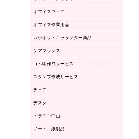
品）
オフィスウェア
オフィスアクセサリー
研究・環境管理用品
オフィス作業用品
アウター
ブラウス・シャツ
カウネットキャラクター商品
ペット用品
医療・介護・ワーキングウェア
作業用手袋
ケアマックス
カウネットキャラクター商品
作業用雑貨
ゴム印作成サービス
医療・介護用品（食品・飲料・食添製
倉庫収納用品
品）
台車・脚立
スタンプ作成サービス
ゴム印作成サービス
園芸用品
ゴム印（フリーサイズ印）作成サービス
チェア
カウネットスタンプ作成サービス
工場用品
ゴム印（一行印）作成サービス
シヤチハタスタンプ作成サービス
デスク
オフィスチェア
梱包用テープ
ミーティングチェア
梱包用品
トラスコ中山
カウンター
応接イス・ベンチ
結束用品
デスク
ノート・紙製品
建築・作業用品
防災用備蓄食品・飲料
ミーティングテーブル
研究・環境管理用品