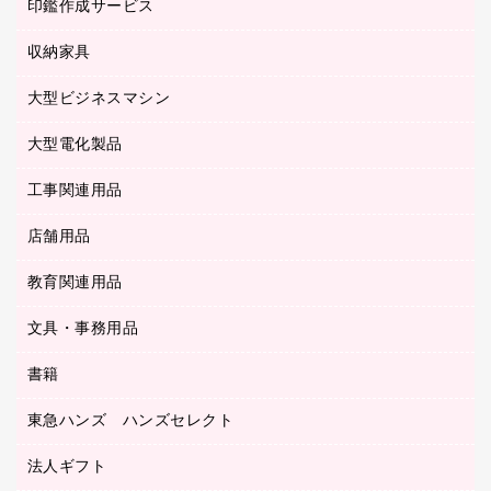
慶弔用品
ファクシミリ
印鑑作成サービス
介護用品
パソコンバッグ／収納用品
クリヤーブック（固定式）
タイムレコーダー
粘着メモ
プロジェクタ
使い捨て手袋
パソコン周辺機器
クリヤーブック（差替式）
収納家具
印鑑作成サービス
ラミネータ
額縁
メモリーカード
保健用品
マウス
クリヤーホルダー
ラミネートフィルム
大型ビジネスマシン
その他収納
レーザープリンタ／複合機
医療関連用品
マウスパッド
コンピュータ用ファイル
レーザーポインター
ロッカー・下駄箱
電話機
感染症対策用品
大型電化製品
プリンタ
各種ケーブル
パイプ式ファイル
大型シュレッダー（共配）
保管庫・書庫
ＵＳＢメモリ
感染症対策用品（食品・飲料・食添製品）
ＨＤＤ／ＳＳＤ
ファイルボックス
工事関連用品
テレビ・ＡＶ機器
ＯＨＰ用品
金庫
ＬＡＮケーブル
フォルダー
冷蔵庫・キッチン・調理家電
店舗用品
屋外用品
ＯＡクリーナー／エアダスター
フラットファイル
工事関連用品
教育関連用品
カウンター／お会計用品
ＯＡフィルター
リングファイル
サイン・看板用品
ＵＳＢハブ／ＵＳＢアクセサリー
レターファイル
文具・事務用品
教育関連用品
ディスプレイ用品
収納保存用品
書籍
その他文具
レジ・ポリ袋
名刺整理用品
はさみ
店舗運営用品
東急ハンズ ハンズセレクト
パソコンソフト
持ち出しファイル
カッター
紙手提げ袋
板目表紙・綴込表紙
法人ギフト
東急ハンズ
クリップ
陳列什器