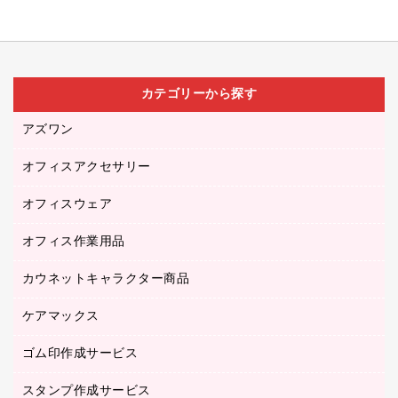
カテゴリーから探す
アズワン
オフィスアクセサリー
医療・介護用品（食品・飲料・食添製品）
研究・環境管理用品
オフィスウェア
オフィスアクセサリー
オフィス作業用品
アウター
ブラウス・シャツ
カウネットキャラクター商品
ペット用品
医療・介護・ワーキングウェア
作業用手袋
ケアマックス
カウネットキャラクター商品
作業用雑貨
ゴム印作成サービス
医療・介護用品（食品・飲料・食添製品）
倉庫収納用品
台車・脚立
スタンプ作成サービス
ゴム印作成サービス