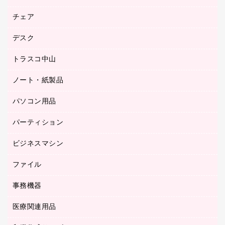
園芸用品
ゴム印（フリーサイズ印）作成サービス
チェア
カウネットスタンプ作成サービス
工場用品
ゴム印（一行印）作成サービス
シヤチハタスタンプ作成サービス
デスク
オフィスチェア
梱包用テープ
ミーティングチェア
梱包用品
トラスコ中山
カウンター
応接イス・ベンチ
結束用品
デスク
ノート・紙製品
建築・作業用品
防災用備蓄食品・飲料
ミーティングテーブル
研究・環境管理用品
パソコン用品
ノート
防災用品
バインダーノート
養生用品
パーティション
キーボード／テンキー
ルーズリーフ
スマートフォン／モバイル周辺機器
ビジネスマシン
パーティション
伝票
セキュリティ用品
ホワイトボード・黒板
典礼用品
ファイル
インクジェットプリンタ／複合機
ディスプレイモニター
各種用紙
コピー機
ネットワーク／ＬＡＮアクセサリー
事務機器
その他ファイル
封筒
スキャナー
ネットワーク／ＬＡＮ機器
カードケース
医療関連用品
シュレッダ
帳簿
デジタルカメラ
パソコンアクセサリー
クリップボード
タイムカード