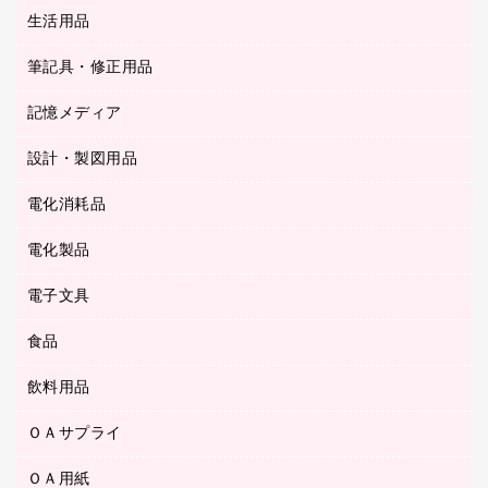
統一伝票用ファイル
スティックのり
生活用品
カウネットギフト
ＰＯＰ用品
背幅が伸びるファイル
ステープラー本体
カウネットギフト（食品・飲料）
筆記具・修正用品
その他雑貨
２穴リフィル・２穴インデックス
ステープル針
高島屋
キッチン用品
３０穴リフィル・３０穴インデックス
記憶メディア
シャープペンシル
スプレーのり クリーナー
カウネットギフト
ゴミ袋
Ｚ式ファイル
シャープペンシル用替芯
セロハンテープ
設計・製図用品
ブルーレイディスク
スポーツ・レジャー用品
ホワイトボード用マーカー
テープのり
メディア収納用品
スリッパ・サンダル・シューズ
電化消耗品
設計・製図用品
ボールペン用替芯
テープカッター
ＣＤ－Ｒ
タオル・アメニティ用品
ボールペン（ゲルインク）
電化製品
アルバム
デスクトレー
ＣＤ－ＲＷ
ダストボックス
ボールペン（油性）
デスクライト
デスクマット
ＤＶＤ
電子文具
その他電化製品
ティッシュペーパー
マーキングペン（水性）
フィルム・カメラ用品
パンチ
キッチン・調理家電
トイレットペーパー
食品
その他電子文具
マーキングペン（油性）
乾電池・充電池
ファスナーつづり紐
掃除機・クリーナー
トイレ用品
ラベルテープ
万年筆
懐中電灯・ライト
飲料用品
菓子
フロアケース
空調・季節家電
トイレ用洗剤
ラベルライター
修正テープ
電球・蛍光灯
食品
ブックエンド／ブックスタンド
ＡＶ機器・アクセサリー
ＯＡサプライ
お茶備品
ハンドソープ・石鹸
電卓
修正液・修正ペン
メッシュケース／ペンケース
ＯＡタップ／延長コード
インスタントコーヒー
ペーパータオル
ＯＡ用紙
インクカートリッジ
消しゴム